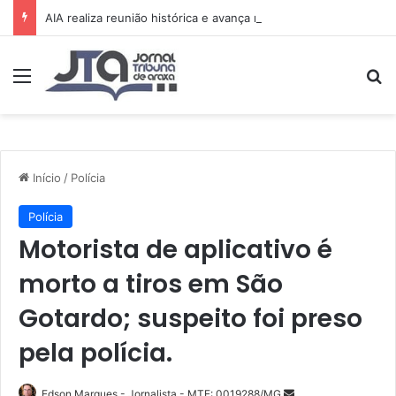
AIA realiza reunião histórica e avança no planejamento de novos projetos e da festa de 15 anos
Menu
Pr
Início
/
Polícia
Polícia
Motorista de aplicativo é
morto a tiros em São
Gotardo; suspeito foi preso
pela polícia.
Mande
Edson Marques - Jornalista - MTE: 0019288/MG