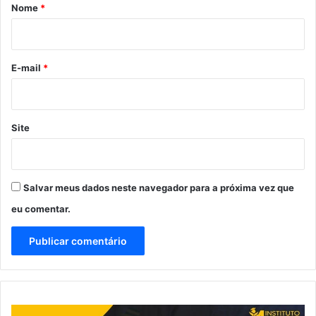
r
Nome
*
i
o
*
E-mail
*
Site
Salvar meus dados neste navegador para a próxima vez que
eu comentar.