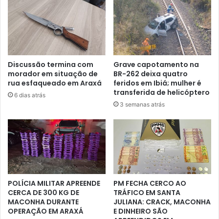
Discussão termina com
Grave capotamento na
morador em situação de
BR-262 deixa quatro
rua esfaqueado em Araxá
feridos em Ibiá; mulher é
transferida de helicóptero
6 dias atrás
3 semanas atrás
POLÍCIA MILITAR APREENDE
PM FECHA CERCO AO
CERCA DE 300 KG DE
TRÁFICO EM SANTA
MACONHA DURANTE
JULIANA: CRACK, MACONHA
OPERAÇÃO EM ARAXÁ
E DINHEIRO SÃO