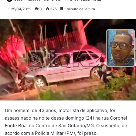
um
25/04/2022
0
375
1 minuto de leitura
e-
mail
Um homem, de 43 anos, motorista de aplicativo, foi
assassinado na noite desse domingo (24) na rua Coronel
Fonte Boa, no Centro de São Gotardo/MG. O suspeito, de
acordo com a Polícia Militar (PM), foi preso.