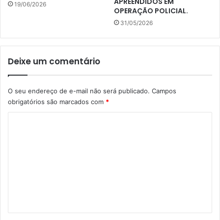
APREENDIDOS EM
19/06/2026
OPERAÇÃO POLICIAL.
31/05/2026
Deixe um comentário
O seu endereço de e-mail não será publicado.
Campos
obrigatórios são marcados com
*
C
o
m
e
n
t
á