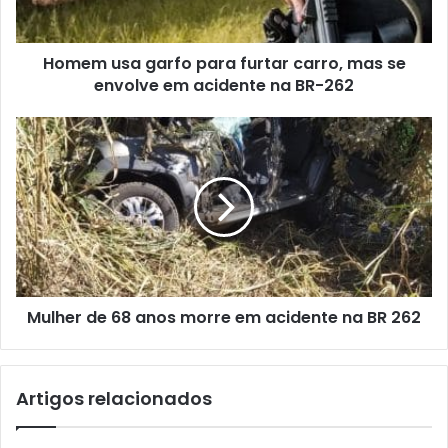
se
envolve
Homem usa garfo para furtar carro, mas se
em
acidente
envolve em acidente na BR-262
na
BR-
Mulher
262
de
68
anos
morre
em
acidente
na
BR
Mulher de 68 anos morre em acidente na BR 262
262
Artigos relacionados