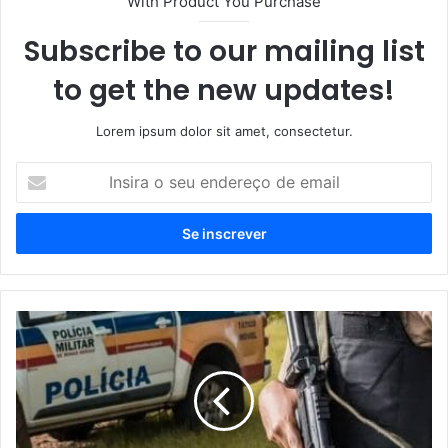
With Product You Purchase
Subscribe to our mailing list
to get the new updates!
Lorem ipsum dolor sit amet, consectetur.
Insira
o
seu
endereço
de
email
Homem
usa
garfo
para
furtar
carro,
mas