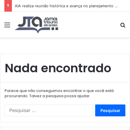
AIA realiza reunião histórica e avança no planejamento de novos projetos e da festa de 15 anos
Menu
Pr
Nada encontrado
Parece que não conseguimos encontrar o que você está
procurando. Talvez a pesquisa possa ajudar.
Pesquisar
por: