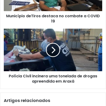
COVID
19
Município deTiros destaca no combate a COVID
19
Polícia
Civil
incinera
uma
tonelada
de
drogas
apreendida
em
Polícia Civil incinera uma tonelada de drogas
Araxá
apreendida em Araxá
Artigos relacionados