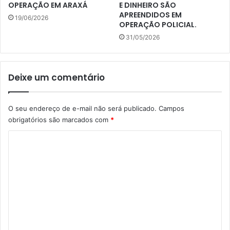
OPERAÇÃO EM ARAXÁ
E DINHEIRO SÃO
APREENDIDOS EM
19/06/2026
OPERAÇÃO POLICIAL.
31/05/2026
Deixe um comentário
O seu endereço de e-mail não será publicado.
Campos
obrigatórios são marcados com
*
C
o
m
e
n
t