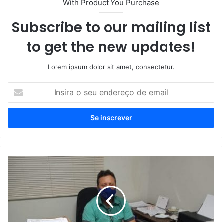
With Product You Purchase
Subscribe to our mailing list
to get the new updates!
Lorem ipsum dolor sit amet, consectetur.
Insira
o
seu
endereço
de
email
Município
deTiros
destaca
no
combate
a