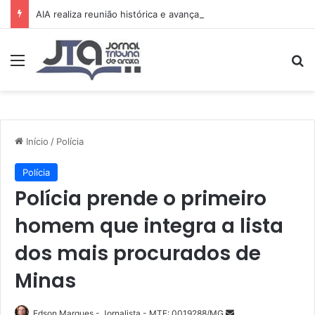
AIA realiza reunião histórica e avança no planejamento de novos projetos e da festa de 15 anos
Menu
Pr
Início
/
Polícia
Polícia
Polícia prende o primeiro
homem que integra a lista
dos mais procurados de
Minas
Mande
Edson Marques - Jornalista - MTE: 0019288/MG