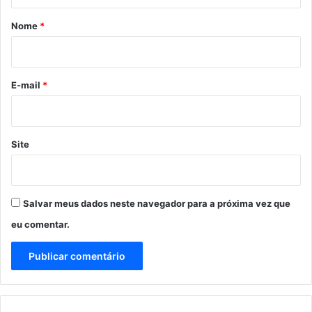
á
r
Nome
*
i
o
*
E-mail
*
Site
Salvar meus dados neste navegador para a próxima vez que
eu comentar.