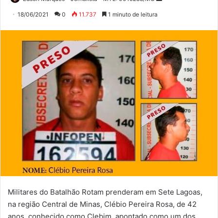
um
18/06/2021
0
11.737
1 minuto de leitura
e-
mail
Militares do Batalhão Rotam prenderam em Sete Lagoas,
na região Central de Minas, Clébio Pereira Rosa, de 42
anos, conhecido como Clebim, apontado como um dos