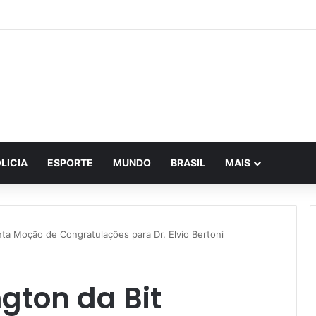
A realiza reunião histórica e avança no planejamento de novos projetos 
LICIA
ESPORTE
MUNDO
BRASIL
MAIS
nta Moção de Congratulações para Dr. Elvio Bertoni
gton da Bit