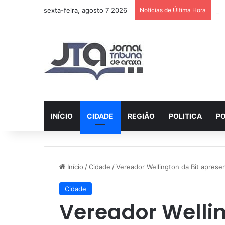
sexta-feira, agosto 7 2026
Notícias de Última Hora
AI
INÍCIO
CIDADE
REGIÃO
POLITICA
PO
Início
/
Cidade
/
Vereador Wellington da Bit aprese
Cidade
Vereador Wellin