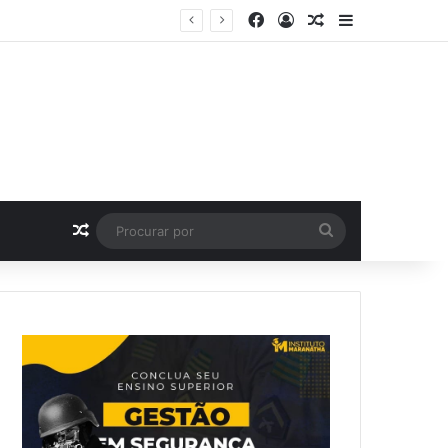
Facebook
Entrar
Artigo aleatório
Barra Latera
e da festa de 15 anos
Artigo aleatório
Procurar
por