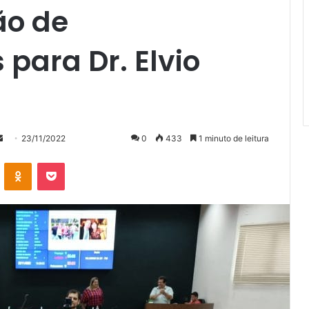
ão de
para Dr. Elvio
Mande
23/11/2022
0
433
1 minuto de leitura
um
VK
OK
Pocket
e-
mail