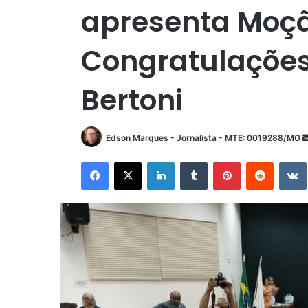
apresenta Moç
Congratulações 
Bertoni
Edson Marques - Jornalista - MTE: 0019288/MG
Facebook
X
Linkedin
Tumblr
Pinterest
Reddit