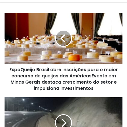
email
ExpoQueijo
Brasil
abre
inscrições
para
o
maior
concurso
de
ExpoQueijo Brasil abre inscrições para o maior
queijos
das
concurso de queijos das AméricasEvento em
AméricasEvento
Minas Gerais destaca crescimento do setor e
em
impulsiona investimentos
Minas
Gerais
Rachaduras
destaca
abertas
crescimento
no
do
passeio
setor
da