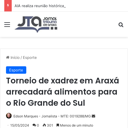
AIA realiza reunião histórica e avança no planejamento de novos projetos e da festa de 15 anos
Menu
Pr
Início
/
Esporte
Esporte
Torneio de xadrez em Araxá
arrecadará alimentos para
o Rio Grande do Sul
Mande
Edson Marques - Jornalista - MTE: 0019288/MG
um
15/05/2024
0
301
Menos de um minuto