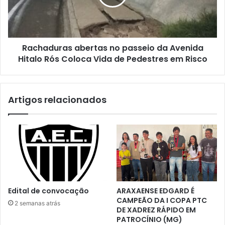
e
Avenida
impulsiona
Hitalo
investimentos
Rós
Coloca
Rachaduras abertas no passeio da Avenida
Vida
de
Hitalo Rós Coloca Vida de Pedestres em Risco
Pedestres
em
Risco
Artigos relacionados
Edital de convocação
ARAXAENSE EDGARD É
CAMPEÃO DA I COPA PTC
2 semanas atrás
DE XADREZ RÁPIDO EM
PATROCÍNIO (MG)