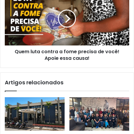
luta
contra
a
fome
precisa
de
você!
Apoie
Quem luta contra a fome precisa de você!
essa
causa!
Apoie essa causa!
Artigos relacionados