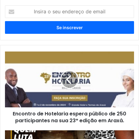
Insira
o
seu
endereço
de
email
Encontro
de
Hotelaria
espera
público
de
250
participantes
na
Encontro de Hotelaria espera público de 250
sua
23°
participantes na sua 23° edição em Araxá.
edição
em
Quem
Araxá.