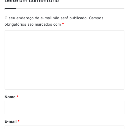
Deixe um comentário
O seu endereço de e-mail não será publicado.
Campos
obrigatórios são marcados com
*
C
o
m
e
n
t
á
r
Nome
*
i
o
*
E-mail
*