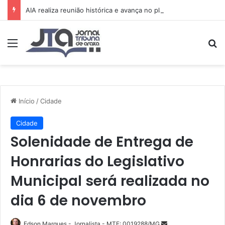
AIA realiza reunião histórica e avança no planejamento de novos projetos e da festa de 15 anos
Menu
Pr
Início
/
Cidade
Cidade
Solenidade de Entrega de
Honrarias do Legislativo
Municipal será realizada no
dia 6 de novembro
Mande
Edson Marques - Jornalista - MTE: 0019288/MG