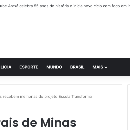
IA realiza reunião histórica e avança no planejamento de novos projetos
LICIA
ESPORTE
MUNDO
BRASIL
MAIS
is recebem melhorias do projeto Escola Transforma
rais de Minas