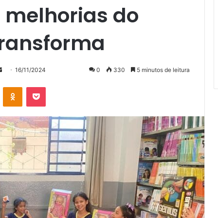
 melhorias do
Transforma
Mande
16/11/2024
0
330
5 minutos de leitura
um
VK
OK
Pocket
e-
mail