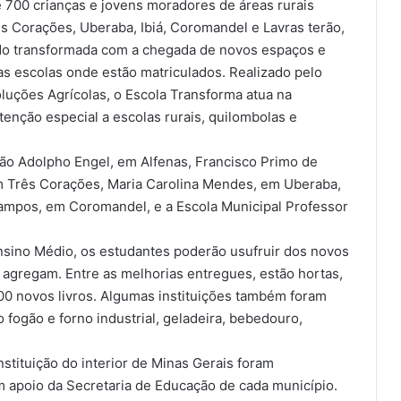
 700 crianças e jovens moradores de áreas rurais
ês Corações, Uberaba, Ibiá, Coromandel e Lavras terão,
ado transformada com a chegada de novos espaços e
s escolas onde estão matriculados. Realizado pelo
oluções Agrícolas, o Escola Transforma atua na
enção especial a escolas rurais, quilombolas e
ão Adolpho Engel, em Alfenas, Francisco Primo de
 Três Corações, Maria Carolina Mendes, em Uberaba,
ampos, em Coromandel, e a Escola Municipal Professor
Ensino Médio, os estudantes poderão usufruir dos novos
s agregam. Entre as melhorias entregues, estão hortas,
00 novos livros. Algumas instituições também foram
fogão e forno industrial, geladeira, bebedouro,
nstituição do interior de Minas Gerais foram
m apoio da Secretaria de Educação de cada município.