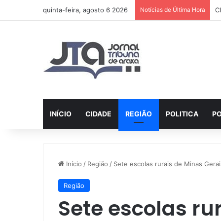
quinta-feira, agosto 6 2026
Notícias de Última Hora
A
INÍCIO
CIDADE
REGIÃO
POLITICA
PO
Início
/
Região
/
Sete escolas rurais de Minas Gera
Região
Sete escolas ru