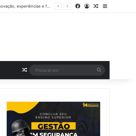
Facebook
Entrar
Artigo aleatório
Barra Latera
 e da festa de 15 anos
Artigo aleatório
Procurar
por