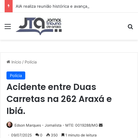
AIA realiza reunião histórica e avança no planejamento de novos projetos e da festa de 15 anos
Menu
Pr
Início
/
Polícia
Polícia
Acidente entre Duas
Carretas na 262 Araxá e
Ibiá.
Mande
Edson Marques - Jornalista - MTE: 0019288/MG
um
09/07/2025
0
350
1 minuto de leitura