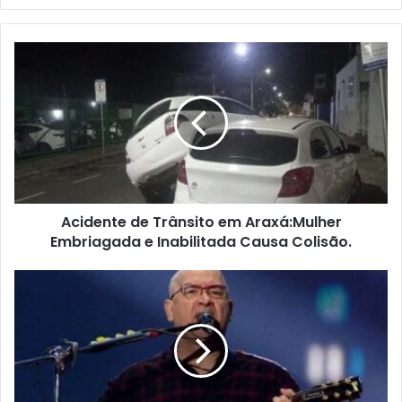
email
Acidente
de
Trânsito
em
Araxá:Mulher
Embriagada
e
Inabilitada
Causa
Acidente de Trânsito em Araxá:Mulher
Colisão.
Embriagada e Inabilitada Causa Colisão.
Cantor
Herbert
Vianna
Interrompe
Show
em
Araxá