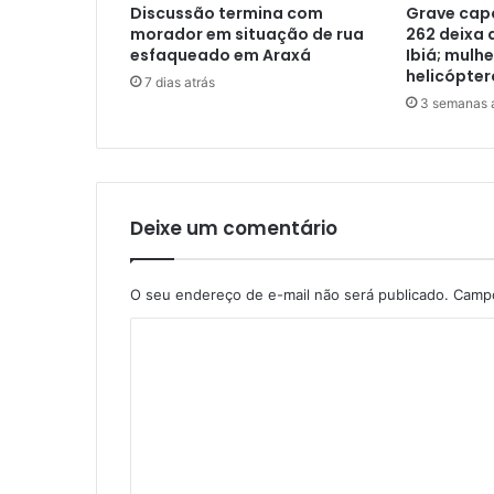
Discussão termina com
Grave cap
morador em situação de rua
262 deixa 
esfaqueado em Araxá
Ibiá; mulhe
helicópter
7 dias atrás
3 semanas 
Deixe um comentário
O seu endereço de e-mail não será publicado.
Campo
C
o
m
e
n