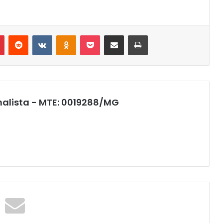
r
Pinterest
Reddit
VK
OK
Pocket
Compartilhar via e-mail
Imprimir
nalista - MTE: 0019288/MG