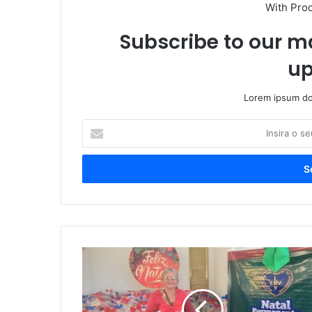
With Pro
Subscribe to our ma
up
Lorem ipsum dol
Insira
o
seu
endereço
de
email
Solidariedade
que
alimenta
o