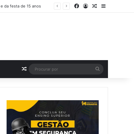
Facebook
Entrar
Artigo aleatório
Barra Latera
 e da festa de 15 anos
Artigo aleatório
Procurar
por