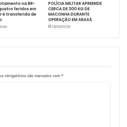
otamento na BR-
POLÍCIA MILITAR APREENDE
quatro feridos em
CERCA DE 300 KG DE
r é transferida de
MACONHA DURANTE
o
OPERAÇÃO EM ARAXÁ
atrás
19/06/2026
s obrigatórios são marcados com
*