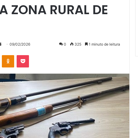
A ZONA RURAL DE
Mande
09/02/2026
0
325
1 minuto de leitura
um
VK
OK
Pocket
e-
mail