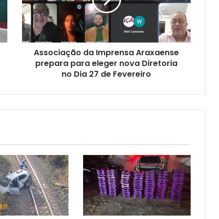
prepara
para
eleger
nova
Diretoria
Associação da Imprensa Araxaense
no
Dia
prepara para eleger nova Diretoria
27
no Dia 27 de Fevereiro
de
Fevereiro