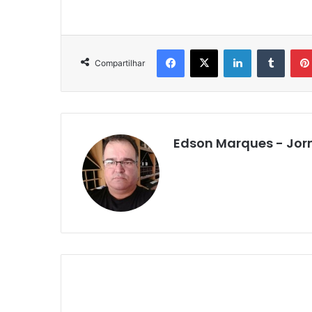
Facebook
X
Linkedin
Tumbl
Compartilhar
Edson Marques - Jor