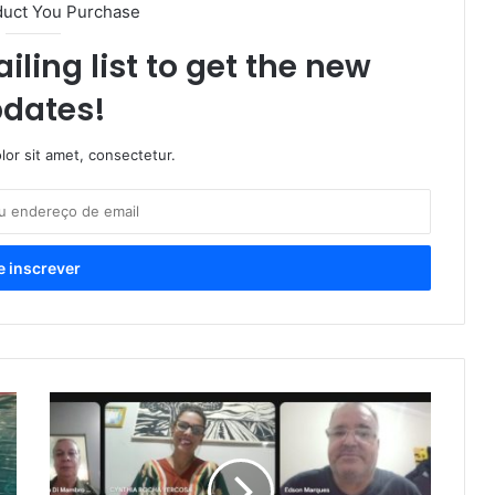
duct You Purchase
iling list to get the new
dates!
or sit amet, consectetur.
Associação
da
Imprensa
Araxaense