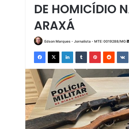
DE HOMICÍDIO N
ARAXÁ
Edson Marques - Jornalista - MTE: 0019288/MG
Facebook
X
Linkedin
Tumblr
Pinterest
Reddit