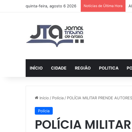
quinta-feira, agosto 6 2026
Notícias de Última Hora
A
INÍCIO
CIDADE
REGIÃO
POLITICA
PO
Início
/
Polícia
/
POLÍCIA MILITAR PRENDE AUTORE
Polícia
POLÍCIA MILITA