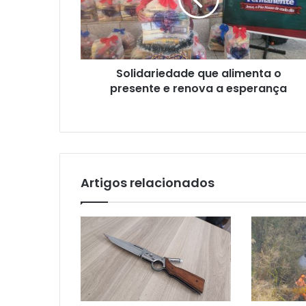
presente
e
renova
a
esperança
Solidariedade que alimenta o
presente e renova a esperança
Artigos relacionados