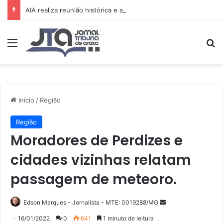
AIA realiza reunião histórica e avança no planejamento de novos projetos e da festa de 15 anos
Menu
Pr
Início
/
Região
Região
Moradores de Perdizes e
cidades vizinhas relatam
passagem de meteoro.
Mande
Edson Marques - Jornalista - MTE: 0019288/MG
um
16/01/2022
0
641
1 minuto de leitura