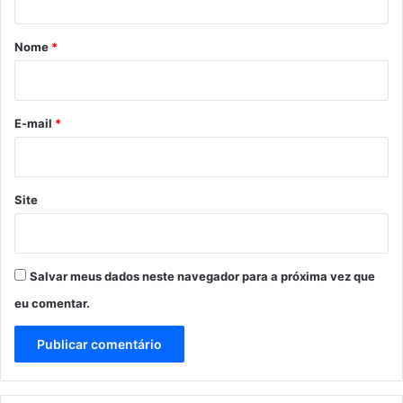
á
r
Nome
*
i
o
*
E-mail
*
Site
Salvar meus dados neste navegador para a próxima vez que
eu comentar.