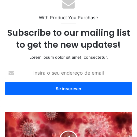
With Product You Purchase
Subscribe to our mailing list
to get the new updates!
Lorem ipsum dolor sit amet, consectetur.
Insira
o
seu
endereço
de
email
Prefeitura
suspende
festas
e