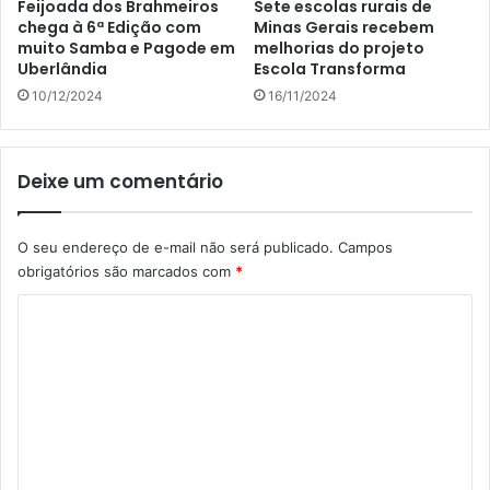
Feijoada dos Brahmeiros
Sete escolas rurais de
chega à 6ª Edição com
Minas Gerais recebem
muito Samba e Pagode em
melhorias do projeto
Uberlândia
Escola Transforma
10/12/2024
16/11/2024
Deixe um comentário
O seu endereço de e-mail não será publicado.
Campos
obrigatórios são marcados com
*
C
o
m
e
n
t