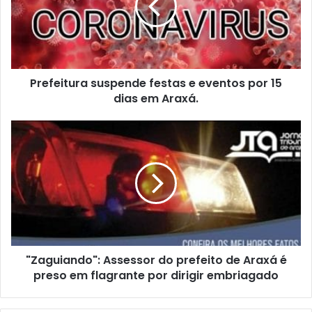
eventos
por
15
dias
em
Prefeitura suspende festas e eventos por 15
Araxá.
dias em Araxá.
"Zaguiando":
Assessor
do
prefeito
de
Araxá
é
preso
em
"Zaguiando": Assessor do prefeito de Araxá é
flagrante
por
preso em flagrante por dirigir embriagado
dirigir
embriagado