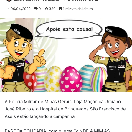
um
06/04/2022
0
380
1 minuto de leitura
e-
mail
A Polícia Militar de Minas Gerais, Loja Maçônica Urciano
José Ribeiro e o Hospital de Brinquedos São Francisco de
Assis estão lançando a campanha:
PÁSCOA SOLIDÁRIA, com o lema “VINDE A MIM AS