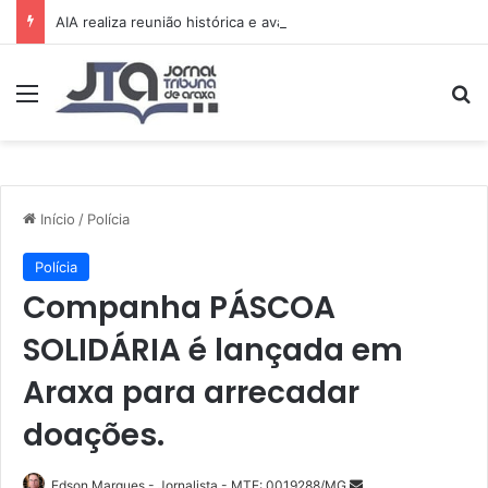
AIA realiza reunião histórica e avança no planejamento de novos projetos e da festa de 15 anos
Menu
Pr
Início
/
Polícia
Polícia
Companha PÁSCOA
SOLIDÁRIA é lançada em
Araxa para arrecadar
doações.
Mande
Edson Marques - Jornalista - MTE: 0019288/MG