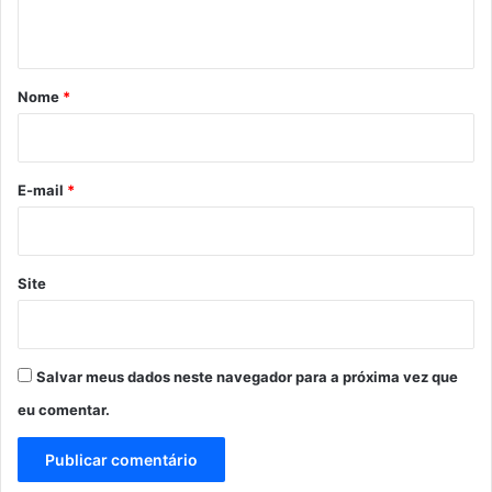
t
á
r
Nome
*
i
o
*
E-mail
*
Site
Salvar meus dados neste navegador para a próxima vez que
eu comentar.