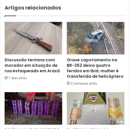
participantes
Artigos relacionados
Discussão termina com
Grave capotamento na
morador em situação de
BR-262 deixa quatro
rua esfaqueado em Araxá
feridos em Ibiá; mulher é
transferida de helicóptero
7 dias atrás
3 semanas atrás