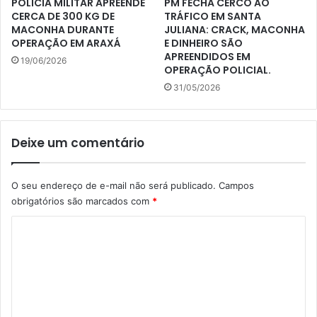
POLÍCIA MILITAR APREENDE
PM FECHA CERCO AO
CERCA DE 300 KG DE
TRÁFICO EM SANTA
MACONHA DURANTE
JULIANA: CRACK, MACONHA
OPERAÇÃO EM ARAXÁ
E DINHEIRO SÃO
APREENDIDOS EM
19/06/2026
OPERAÇÃO POLICIAL.
31/05/2026
Deixe um comentário
O seu endereço de e-mail não será publicado.
Campos
obrigatórios são marcados com
*
C
o
m
e
n