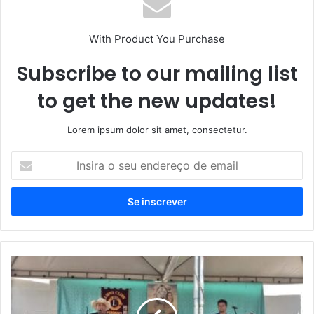
With Product You Purchase
Subscribe to our mailing list
to get the new updates!
Lorem ipsum dolor sit amet, consectetur.
Insira
o
seu
endereço
de
email
Lions
clube
apresentou
a