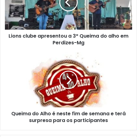
3°
Queima
do
alho
em
Lions clube apresentou a 3° Queima do alho em
Perdizes-
Mg
Perdizes-Mg
Queima
do
Alho
é
neste
fim
de
semana
e
Queima do Alho é neste fim de semana e terá
terá
surpresa
surpresa para os participantes
para
os