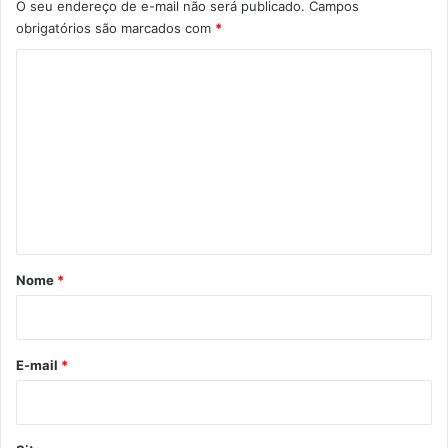
O seu endereço de e-mail não será publicado.
Campos
obrigatórios são marcados com
*
C
o
m
e
n
t
á
r
Nome
*
i
o
*
E-mail
*