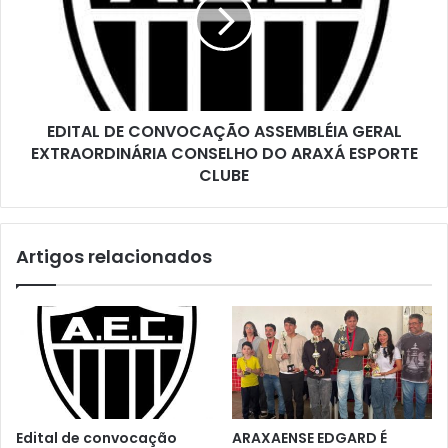
ASSEMBLÉIA
GERAL
EXTRAORDINÁRIA
CONSELHO
DO
ARAXÁ
EDITAL DE CONVOCAÇÃO ASSEMBLÉIA GERAL
ESPORTE
CLUBE
EXTRAORDINÁRIA CONSELHO DO ARAXÁ ESPORTE
CLUBE
Artigos relacionados
Edital de convocação
ARAXAENSE EDGARD É