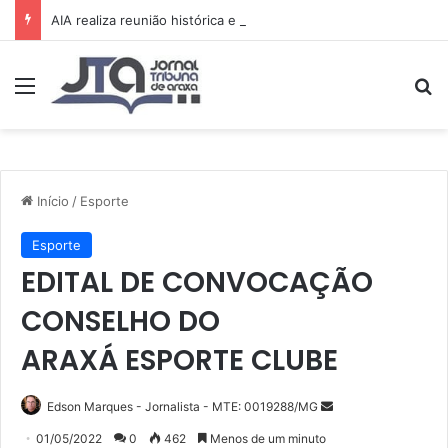
AIA realiza reunião histórica e avança no planejamento de novos projetos e da festa de 15 anos
Menu
Pr
Início
/
Esporte
Esporte
EDITAL DE CONVOCAÇÃO
CONSELHO DO
ARAXÁ ESPORTE CLUBE
Mande
Edson Marques - Jornalista - MTE: 0019288/MG
um
01/05/2022
0
462
Menos de um minuto