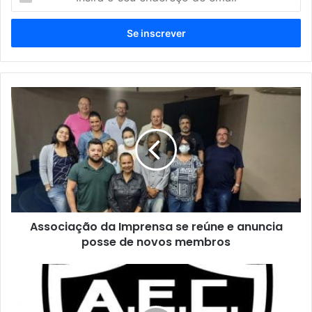
o
seu
endereço
de
email
Associação
da
Imprensa
se
reúne
e
anuncia
posse
de
Associação da Imprensa se reúne e anuncia
novos
membros
posse de novos membros
EDITAL
DE
CONVOCAÇÃO