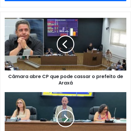
de
email
Câmara
abre
CP
que
pode
cassar
o
prefeito
de
Câmara abre CP que pode cassar o prefeito de
Araxá
Araxá
Comissão
Processante
realiza
reunião
para
abertura