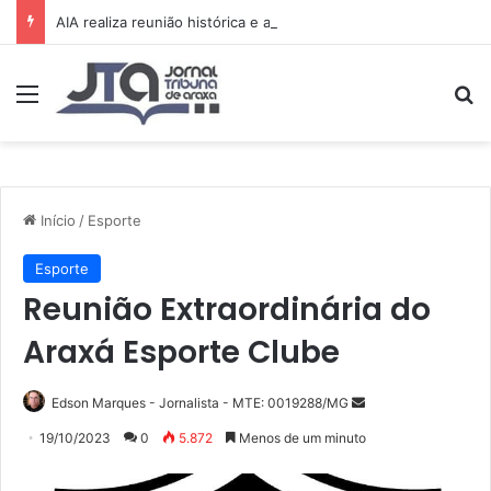
AIA realiza reunião histórica e avança no planejamento de novos projetos e da festa de 15 anos
Menu
Pr
Início
/
Esporte
Esporte
Reunião Extraordinária do
Araxá Esporte Clube
Mande
Edson Marques - Jornalista - MTE: 0019288/MG
um
19/10/2023
0
5.872
Menos de um minuto
e-
mail