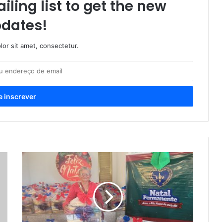
iling list to get the new
dates!
or sit amet, consectetur.
Solidariedade
que
alimenta
o
presente
e
renova