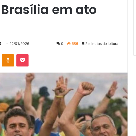
Brasília em ato
Mande
22/01/2026
0
686
2 minutos de leitura
um
VK
OK
Pocket
e-
mail