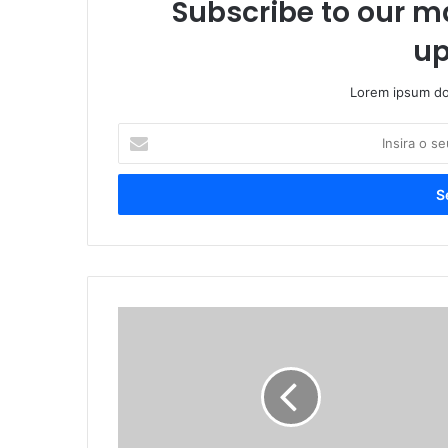
Subscribe to our ma
up
Lorem ipsum dol
Insira
o
seu
endereço
de
email
EDITAL
DE
CONVOCAÇÃO
PARA
APROVAÇÃO
DO
ESTATUTO