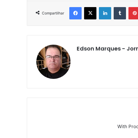
Facebook
X
Linkedin
Tumbl
Compartilhar
Edson Marques - Jor
With Pro