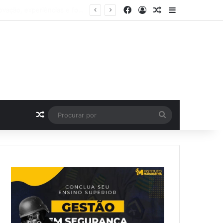
Facebook
Entrar
Artigo aleatório
Barra Latera
e da festa de 15 anos
Artigo aleatório
Procurar
por