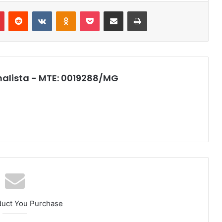
r
Pinterest
Reddit
VK
OK
Pocket
Compartilhar via e-mail
Imprimir
nalista - MTE: 0019288/MG
duct You Purchase