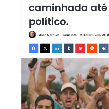
caminhada até 
político.
Edson Marques - Jornalista - MTE: 0019288/MG
Facebook
X
Linkedin
Tumblr
Pinterest
Reddit