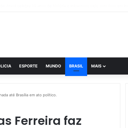
A realiza reunião histórica e avança no planejamento de novos projetos 
LICIA
ESPORTE
MUNDO
BRASIL
MAIS
ada até Brasília em ato político.
s Ferreira faz