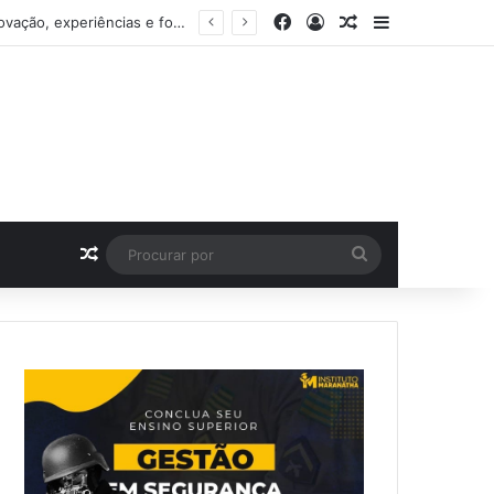
Facebook
Entrar
Artigo aleatório
Barra Latera
e da festa de 15 anos
Artigo aleatório
Procurar
por