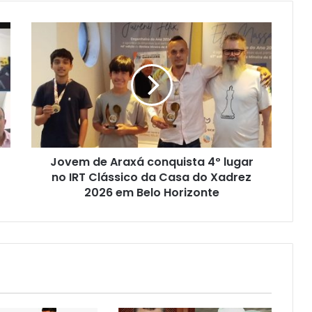
Jovem
de
Araxá
conquista
4º
lugar
no
IRT
Clássico
Jovem de Araxá conquista 4º lugar
da
Casa
no IRT Clássico da Casa do Xadrez
do
2026 em Belo Horizonte
Xadrez
2026
em
Belo
Horizonte