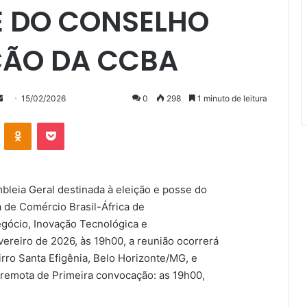
E DO CONSELHO
ÇÃO DA CCBA
Mande
15/02/2026
0
298
1 minuto de leitura
um
VK
OK
Pocket
e-
mail
leia Geral destinada à eleição e posse do
de Comércio Brasil-África de
gócio, Inovação Tecnológica e
evereiro de 2026, às 19h00, a reunião ocorrerá
rro Santa Efigênia, Belo Horizonte/MG, e
remota de Primeira convocação: as 19h00,