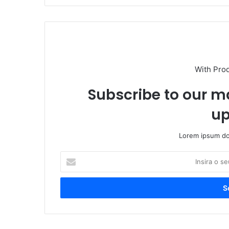
With Pro
Subscribe to our ma
up
Lorem ipsum dol
Insira
o
seu
endereço
de
email