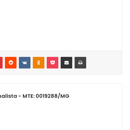
r
Pinterest
Reddit
VK
OK
Pocket
Compartilhar via e-mail
Imprimir
nalista - MTE: 0019288/MG