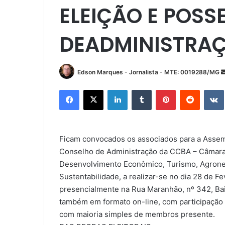
ELEIÇÃO E POSS
DEADMINISTRA
Edson Marques - Jornalista - MTE: 0019288/MG
Facebook
X
Linkedin
Tumblr
Pinterest
Reddit
Ficam convocados os associados para a Assemb
Conselho de Administração da CCBA – Câmara 
Desenvolvimento Econômico, Turismo, Agrone
Sustentabilidade, a realizar-se no dia 28 de F
presencialmente na Rua Maranhão, nº 342, Bai
também em formato on-line, com participação 
com maioria simples de membros presente.