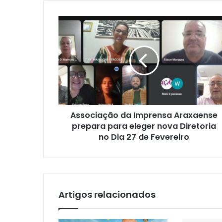
Associação
da
Imprensa
Araxaense
prepara
para
eleger
nova
Diretoria
Associação da Imprensa Araxaense
no
Dia
prepara para eleger nova Diretoria
27
no Dia 27 de Fevereiro
de
Fevereiro
Artigos relacionados