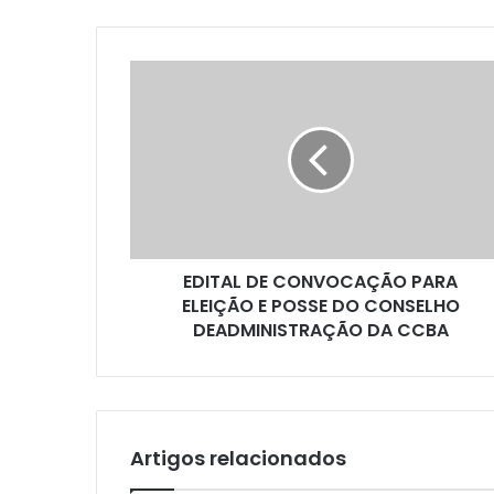
EDITAL
DE
CONVOCAÇÃO
PARA
ELEIÇÃO
E
POSSE
DO
CONSELHO
EDITAL DE CONVOCAÇÃO PARA
DEADMINISTRAÇÃO
DA
ELEIÇÃO E POSSE DO CONSELHO
CCBA
DEADMINISTRAÇÃO DA CCBA
Artigos relacionados