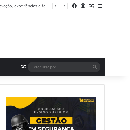
Facebook
Entrar
Artigo aleatório
Barra Latera
e da festa de 15 anos
Artigo aleatório
Procurar
por