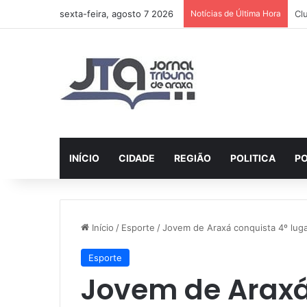
sexta-feira, agosto 7 2026
Notícias de Última Hora
AI
INÍCIO
CIDADE
REGIÃO
POLITICA
PO
Início
/
Esporte
/
Jovem de Araxá conquista 4º luga
Esporte
Jovem de Araxá