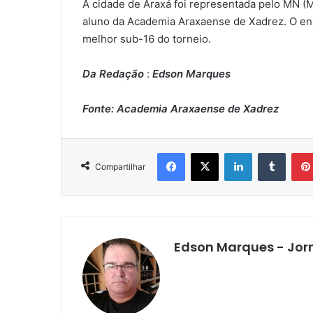
A cidade de Araxá foi representada pelo MN (
aluno da Academia Araxaense de Xadrez. O enx
melhor sub-16 do torneio.
Da Redação
:
Edson Marques
Fonte: Academia Araxaense de Xadrez
Facebook
X
Linkedin
Tumbl
Compartilhar
Edson Marques - Jor