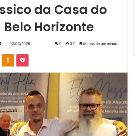
ássico da Casa do
 Belo Horizonte
Mande
02/03/2026
0
311
Menos de um minuto
um
VK
OK
Pocket
e-
mail