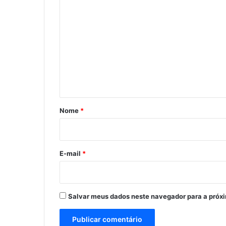
C
o
m
e
n
t
á
r
Nome
*
i
o
*
E-mail
*
Salvar meus dados neste navegador para a próx