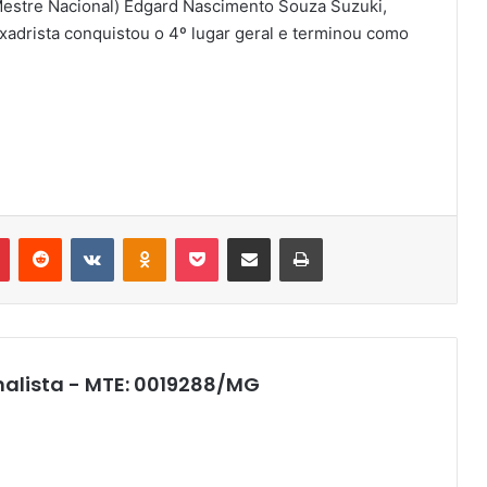
Mestre Nacional) Edgard Nascimento Souza Suzuki,
adrista conquistou o 4º lugar geral e terminou como
r
Pinterest
Reddit
VK
OK
Pocket
Compartilhar via e-mail
Imprimir
nalista - MTE: 0019288/MG