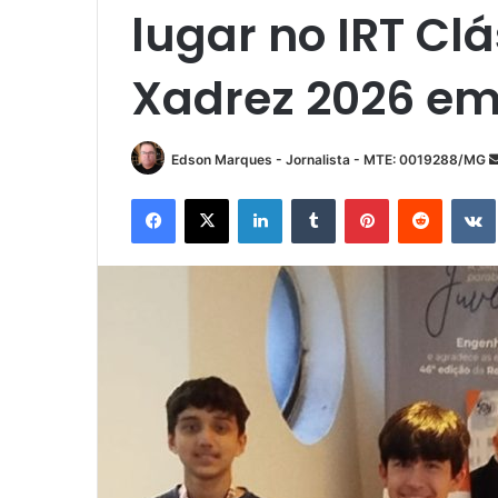
lugar no IRT Cl
Xadrez 2026 em
Edson Marques - Jornalista - MTE: 0019288/MG
Facebook
X
Linkedin
Tumblr
Pinterest
Reddit