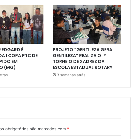
 EDGARD É
PROJETO “GENTILEZA GERA
A I COPA PTC DE
GENTILEZA” REALIZA O 1º
PIDO EM
TORNEIO DE XADREZ DA
O (MG)
ESCOLA ESTADUAL ROTARY
atrás
3 semanas atrás
s obrigatórios são marcados com
*